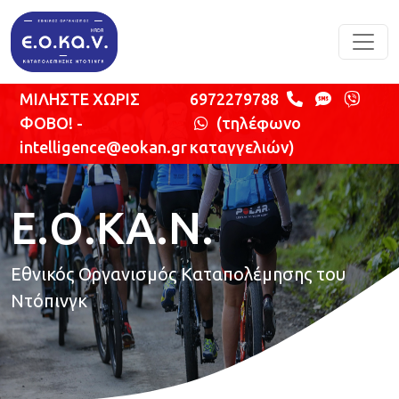
Παράκαμψη προς το κυρίως περιεχόμενο
ΜΙΛΗΣΤΕ ΧΩΡΙΣ
6972279788
ΦΟΒΟ! -
(τηλέφωνο
intelligence@eokan.gr
καταγγελιών)
Ε.Ο.ΚΑ.Ν.
Εθνικός Οργανισμός Καταπολέμησης του
Ντόπινγκ