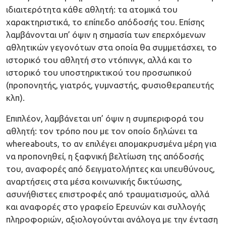
ιδιαιτερότητα κάθε αθλητή: τα ατομικά του
χαρακτηριστικά, το επίπεδο απόδοσής του. Επίσης
λαμβάνονται υπ’ όψιν η σημασία των επερχόμενων
αθλητικών γεγονότων στα οποία θα συμμετάσχει, το
ιστορικό του αθλητή στο ντόπινγκ, αλλά και το
ιστορικό του υποστηρικτικού του προσωπικού
(προπονητής, γιατρός, γυμναστής, φυσιοθεραπευτής
κλπ).
Επιπλέον, λαμβάνεται υπ’ όψιν η συμπεριφορά του
αθλητή: τον τρόπο που με τον οποίο δηλώνει τα
whereabouts, το αν επιλέγει απομακρυσμένα μέρη για
να προπονηθεί, η ξαφνική βελτίωση της απόδοσής
του, αναφορές από δειγματολήπτες και υπευθύνους,
αναρτήσεις στα μέσα κοινωνικής δικτύωσης,
ασυνήθιστες επιστροφές από τραυματισμούς, αλλά
και αναφορές στο γραφείο Ερευνών και συλλογής
πληροφοριών, αξιολογούνται ανάλογα με την ένταση