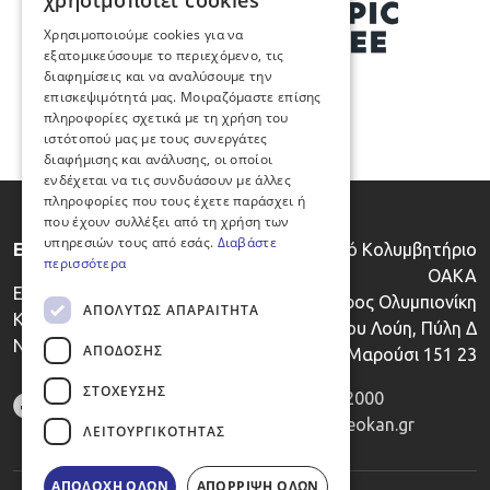
χρησιμοποιεί cookies
ENGLISH
Χρησιμοποιούμε cookies για να
εξατομικεύσουμε το περιεχόμενο, τις
διαφημίσεις και να αναλύσουμε την
επισκεψιμότητά μας. Μοιραζόμαστε επίσης
πληροφορίες σχετικά με τη χρήση του
ιστότοπού μας με τους συνεργάτες
διαφήμισης και ανάλυσης, οι οποίοι
ενδέχεται να τις συνδυάσουν με άλλες
πληροφορίες που τους έχετε παράσχει ή
που έχουν συλλέξει από τη χρήση των
υπηρεσιών τους από εσάς.
Διαβάστε
Ε.Ο.ΚΑ.Ν.
Κλειστό Κολυμβητήριο
περισσότερα
ΟΑΚΑ
Εθνικός Οργανισμός
Λεωφόρος Ολυμπιονίκη
ΑΠΟΛΎΤΩΣ ΑΠΑΡΑΊΤΗΤΑ
Καταπολέμησης του
Σπύρου Λούη, Πύλη Δ
Ντόπινγκ
ΑΠΌΔΟΣΗΣ
Μαρούσι 151 23
ΣΤΌΧΕΥΣΗΣ
Τηλ. :
2106832000
E-mail:
info@eokan.gr
ΛΕΙΤΟΥΡΓΙΚΌΤΗΤΑΣ
ΑΠΟΔΟΧΉ ΌΛΩΝ
ΑΠΌΡΡΙΨΗ ΌΛΩΝ