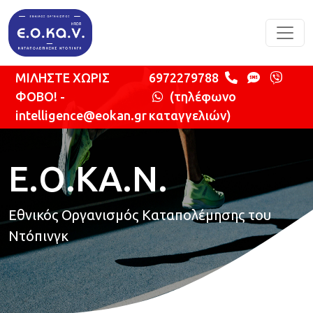
Παράκαμψη προς το κυρίως περιεχόμενο
ΜΙΛΗΣΤΕ ΧΩΡΙΣ
6972279788
ΦΟΒΟ! -
(τηλέφωνο
intelligence@eokan.gr
καταγγελιών)
Ε.Ο.ΚΑ.Ν.
Εθνικός Οργανισμός Καταπολέμησης του
Ντόπινγκ