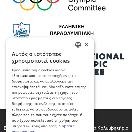
×
Αυτός ο ιστότοπος
GREEK
χρησιμοποιεί cookies
ENGLISH
Χρησιμοποιούμε cookies για να
εξατομικεύσουμε το περιεχόμενο, τις
διαφημίσεις και να αναλύσουμε την
επισκεψιμότητά μας. Μοιραζόμαστε επίσης
πληροφορίες σχετικά με τη χρήση του
ιστότοπού μας με τους συνεργάτες
διαφήμισης και ανάλυσης, οι οποίοι
ενδέχεται να τις συνδυάσουν με άλλες
πληροφορίες που τους έχετε παράσχει ή
που έχουν συλλέξει από τη χρήση των
υπηρεσιών τους από εσάς.
Διαβάστε
Ε.Ο.ΚΑ.Ν.
Κλειστό Κολυμβητήριο
περισσότερα