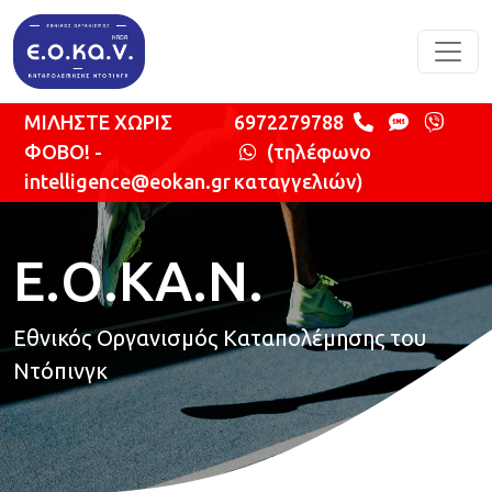
Παράκαμψη προς το κυρίως περιεχόμενο
ΜΙΛΗΣΤΕ ΧΩΡΙΣ
6972279788
ΦΟΒΟ! -
(τηλέφωνο
intelligence@eokan.gr
καταγγελιών)
Ε.Ο.ΚΑ.Ν.
Εθνικός Οργανισμός Καταπολέμησης του
Ντόπινγκ