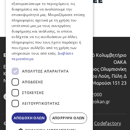
εξατομικεύσουμε το περιεχόμενο, τις
διαφημίσεις και να αναλύσουμε την
επισκεψιμότητά μας. Μοιραζόμαστε επίσης
πληροφορίες σχετικά με τη χρήση του
ιστότοπού μας με τους συνεργάτες
διαφήμισης και ανάλυσης, οι οποίοι
ενδέχεται να τις συνδυάσουν με άλλες
πληροφορίες που τους έχετε παράσχει ή
που έχουν συλλέξει από τη χρήση των
υπηρεσιών τους από εσάς.
Διαβάστε
Ε.Ο.ΚΑ.Ν.
Κλειστό Κολυμβητήριο
περισσότερα
ΟΑΚΑ
Εθνικός Οργανισμός
Λεωφόρος Ολυμπιονίκη
ΑΠΟΛΎΤΩΣ ΑΠΑΡΑΊΤΗΤΑ
Καταπολέμησης του
Σπύρου Λούη, Πύλη Δ
Ντόπινγκ
ΑΠΌΔΟΣΗΣ
Μαρούσι 151 23
ΣΤΌΧΕΥΣΗΣ
Τηλ. :
2106832000
E-mail:
info@eokan.gr
ΛΕΙΤΟΥΡΓΙΚΌΤΗΤΑΣ
ΑΠΟΔΟΧΉ ΌΛΩΝ
ΑΠΌΡΡΙΨΗ ΌΛΩΝ
© EOKAN. All rights reserved. Powered by
Codefactory