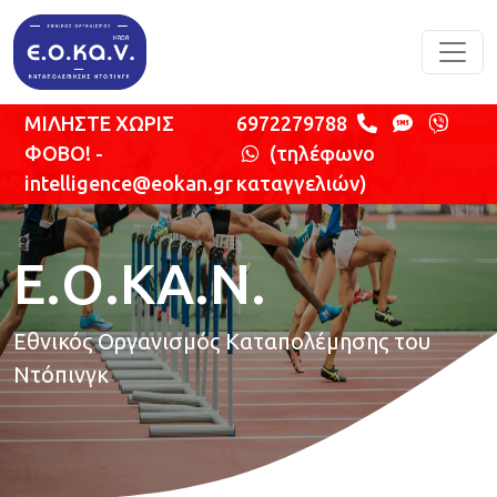
Παράκαμψη προς το κυρίως περιεχόμενο
ΜΙΛΗΣΤΕ ΧΩΡΙΣ
6972279788
ΦΟΒΟ! -
(τηλέφωνο
intelligence@eokan.gr
καταγγελιών)
Ε.Ο.ΚΑ.Ν.
Εθνικός Οργανισμός Καταπολέμησης του
Ντόπινγκ