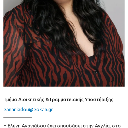
Τμήμα Διοικητικής & Γραμματειακής Υποστήριξης
eananiadou@eokan.gr
Η Ελένη Ανανιάδου έχει σπουδάσει στην Αγγλία, στο