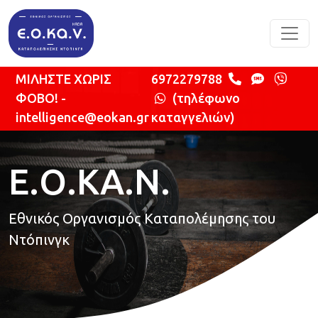
Παράκαμψη προς το κυρίως περιεχόμενο
ΜΙΛΗΣΤΕ ΧΩΡΙΣ
6972279788
ΦΟΒΟ! -
(τηλέφωνο
intelligence@eokan.gr
καταγγελιών)
Ε.Ο.ΚΑ.Ν.
Εθνικός Οργανισμός Καταπολέμησης του
Ντόπινγκ