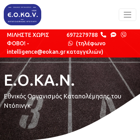
Παράκαμψη προς το κυρίως περιεχόμενο
ΜΙΛΗΣΤΕ ΧΩΡΙΣ
6972279788
ΦΟΒΟ! -
(τηλέφωνο
intelligence@eokan.gr
καταγγελιών)
Ε.Ο.ΚΑ.Ν.
Εθνικός Οργανισμός Καταπολέμησης του
Ντόπινγκ