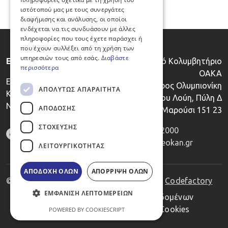
ιστότοπού μας με τους συνεργάτες
διαφήμισης και ανάλυσης, οι οποίοι
ενδέχεται να τις συνδυάσουν με άλλες
πληροφορίες που τους έχετε παράσχει ή
που έχουν συλλέξει από τη χρήση των
υπηρεσιών τους από εσάς.
Διαβάστε
Ε.Ο.ΚΑ.Ν.
Κλειστό Κολυμβητήριο
περισσότερα
ΟΑΚΑ
Εθνικός Οργανισμός
Λεωφόρος Ολυμπιονίκη
ΑΠΟΛΎΤΩΣ ΑΠΑΡΑΊΤΗΤΑ
Καταπολέμησης του
Σπύρου Λούη, Πύλη Δ
Ντόπινγκ
ΑΠΌΔΟΣΗΣ
Μαρούσι 151 23
ΣΤΌΧΕΥΣΗΣ
Τηλ. :
2106832000
E-mail:
info@eokan.gr
ΛΕΙΤΟΥΡΓΙΚΌΤΗΤΑΣ
ΑΠΟΔΟΧΉ ΌΛΩΝ
ΑΠΌΡΡΙΨΗ ΌΛΩΝ
© EOKAN. All rights reserved. Powered by
Codefactory
ΕΜΦΆΝΙΣΗ ΛΕΠΤΟΜΕΡΕΙΏΝ
Footer
Πολιτική Προστασίας Προσωπικών Δεδομένων
Δήλωση προσβασιμότητας
Πολιτική Cookies
POWERED BY COOKIESCRIPT