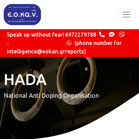
Skip to main content
Speak up without fear!
6972279788
-
(phone number for
intelligence@eokan.gr
reports)
HADA
National Anti Doping Organisation