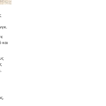
ς
νγκ.
σε
 και
υς
ς
,
ς,