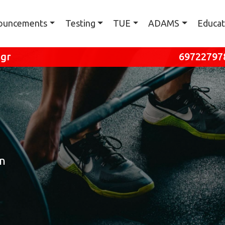
ηση
ouncements
Testing
TUE
ADAMS
Educat
.gr
69722797
on