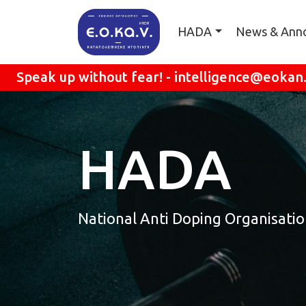
Skip to main content
Κεντρική πλοήγ
HADA
News & Ann
Speak up without fear! -
intelligence@eokan
HADA
National Anti Doping Organisati