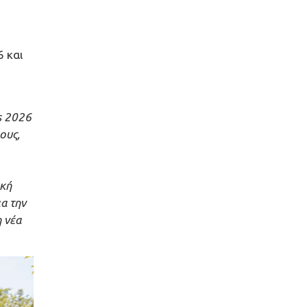
 και
s 2026
ους,
ρκή
α την
 νέα